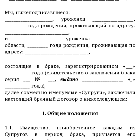
Мы, нижеподписавшиеся:
_____________________, уроженец __________________,
_________ года рождения, проживающий по адресу:
____________________________,
и _____________________, уроженка __________________
области, _________ года рождения, проживающая по
адресу: ____________________________,
состоящие в браке, зарегистрированном «___»
___________ года (свидетельство о заключении брака
серия ___ № ___
, выдано __________________ «
_
»
___________ года),
далее совместно именуемые «Супруги», заключили
настоящий брачный договор о нижеследующем:
1. Общие положения
1.1. Имущество, приобретенное каждым из
Супругов в период брака, признается его