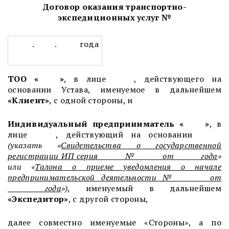
Д
оговор
оказания транспортно-
экспедиционных услуг
№
. . года
ТОО «
»
, в лице , действующего на
основании Устава, именуемое в дальнейшем
«Клиент»
, с одной стороны, и
Индивидуальный предприниматель «
»
, в
лице , действующий на основании
(указать «
Свидетельства о государственной
регистрации ИП серия
№
от
года
»
или «
Талона о приеме уведомления о начале
предпринимательской деятельности №
от
года
»)
, именуемый в дальнейшем
«
Экспедитор
»
, с другой стороны,
далее совместно именуемые «Стороны», а по