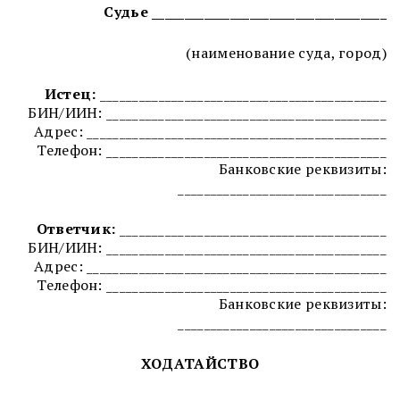
Судье ____________________________________
(наименование суда, город)
Истец:
____________________________________________
БИН/ИИН: ___________________________________________
Адрес: ______________________________________________
Телефон: ___________________________________________
Банковские реквизиты:
________________________________
Ответчик:
_________________________________________
БИН/ИИН: ___________________________________________
Адрес: ______________________________________________
Телефон: ___________________________________________
Банковские реквизиты:
________________________________
ХОДАТАЙСТВО