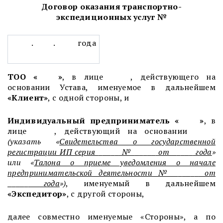
Д
оговор
оказания транспортно-
экспедиционных услуг
№
. . года
ТОО «
»
, в лице , действующего на
основании Устава, именуемое в дальнейшем
«Клиент»
, с одной стороны, и
Индивидуальный предприниматель «
»
, в
лице , действующий на основании
(указать «
Свидетельства о государственной
регистрации ИП серия
№
от
года
»
или «
Талона о приеме уведомления о начале
предпринимательской деятельности №
от
года
»)
, именуемый в дальнейшем
«
Экспедитор
»
, с другой стороны,
далее совместно именуемые «Стороны», а по