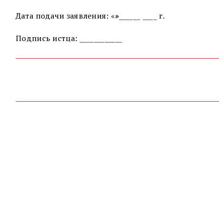
Дата подачи заявления: «
»
______ ____ г.
Подпись истца: ____________