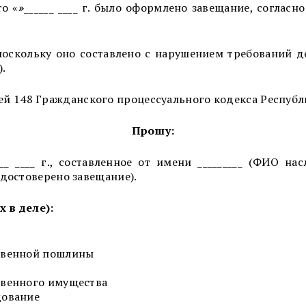
то «
»
______ ____ г. было оформлено завещание, соглас
оскольку оно составлено с нарушением требований дей
).
ей 148 Гражданского процессуального кодекса Республ
Прошу:
___ ____ г., составленное от имени _________ (ФИО на
 удостоверено завещание).
 в деле):
твенной пошлины
твенного имущества
дование