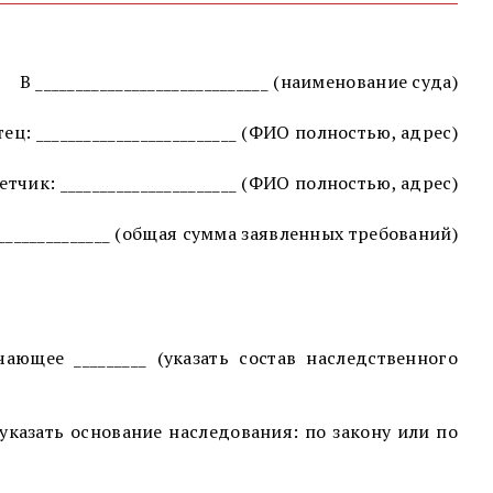
В _____________________________ (наименование суда)
ец: _________________________ (ФИО полностью, адрес)
етчик: ______________________ (ФИО полностью, адрес)
_______________ (общая сумма заявленных требований)
чающее _________ (указать состав наследственного
(указать основание наследования: по закону или по