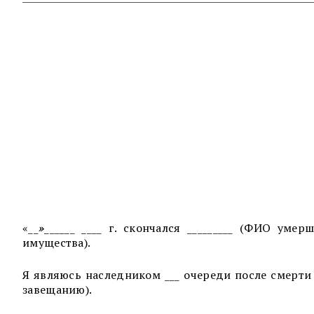
«
__
»
______ ____ г. скончался _________ (ФИО уме
имущества).
Я являюсь наследником ___ очереди после смерти _
завещанию).