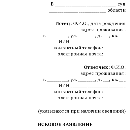
В _____________________________ суд
___________________________ области
Истец:
Ф.И.О., дата рождения
адрес проживания:
г. __________, ул. ________, д. ___, кв. ___
ИИН __________________________
контактный телефон: __________
электронная почта: __________
Ответчик:
Ф.И.О.
адрес проживания:
г. __________, ул. ________, д. ___, кв. ___
ИИН __________________________
контактный телефон: __________
электронная почта: __________
(указываются при наличии сведений)
ИСКОВОЕ ЗАЯВЛЕНИЕ